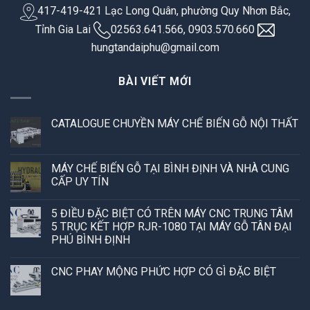
417-419-421 Lạc Long Quân, phường Quy Nhơn Bắc,
Tỉnh Gia Lai
02563.641.566, 0903.570.660
hungtandaiphu@gmail.com
BÀI VIẾT MỚI
CATALOGUE CHUYỀN MÁY CHẾ BIẾN GỖ NỘI THẤT
MÁY CHẾ BIẾN GỖ TẠI BÌNH ĐỊNH VÀ NHÀ CUNG
CẤP UY TÍN
5 ĐIỀU ĐẶC BIỆT CÓ TRÊN MÁY CNC TRUNG TÂM
5 TRỤC KẾT HỢP RJR-1080 TẠI MÁY GỖ TÂN ĐẠI
PHÚ BÌNH ĐỊNH
CNC PHAY MỘNG PHỨC HỢP CÓ GÌ ĐẶC BIỆT