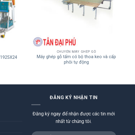
CHUYỀN MÁY GHÉP GỖ
Máy ghép gỗ tấm có bộ thoa keo và cấp
1925X24
phôi tự động
ĐĂNG KÝ NHẬN TIN
Đăng ký ngay để nhận được các tin mới
nhất từ chúng tôi.