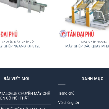
CHUYỀN MÁY GHÉP GỖ
MÁY GHÉP NGANG
Y GHÉP NGANG FJHS120
MÁY GHÉP CẢO QUAY MHB
BÀI VIẾT MỚI
DANH MỤC
Trang chủ
ATALOGUE CHUYỀN MÁY CHẾ
IẾN GỖ NỘI THẤT
Về chúng tôi