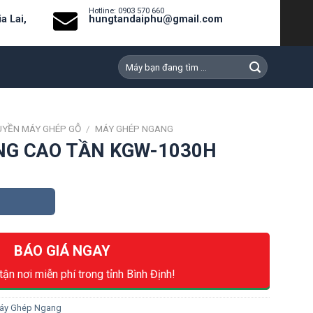
Hotline: 0903 570 660
a Lai,
hungtandaiphu@gmail.com
Search
for:
YỀN MÁY GHÉP GỖ
/
MÁY GHÉP NGANG
NG CAO TẦN KGW-1030H
BÁO GIÁ NGAY
tận nơi miễn phí trong tỉnh Bình Định!
áy Ghép Ngang