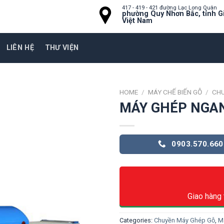
417 - 419 - 421 đường Lạc Long Quân
phường Quy Nhơn Bắc, tỉnh Gi
Việt Nam
LIÊN HỆ
THƯ VIỆN
HOME
/
MÁY CHẾ BIẾN GỖ
/
CHU
MÁY GHÉP NGA
0903.570.660
Giao hàng 
Categories:
Chuyền Máy Ghép Gỗ
,
M