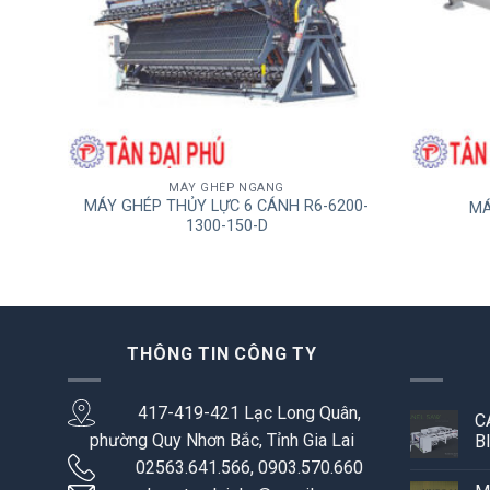
MÁY GHÉP NGANG
MÁY GHÉP THỦY LỰC 6 CÁNH R6-6200-
MÁ
1300-150-D
THÔNG TIN CÔNG TY
417-419-421 Lạc Long Quân,
C
phường Quy Nhơn Bắc, Tỉnh Gia Lai
B
02563.641.566, 0903.570.660