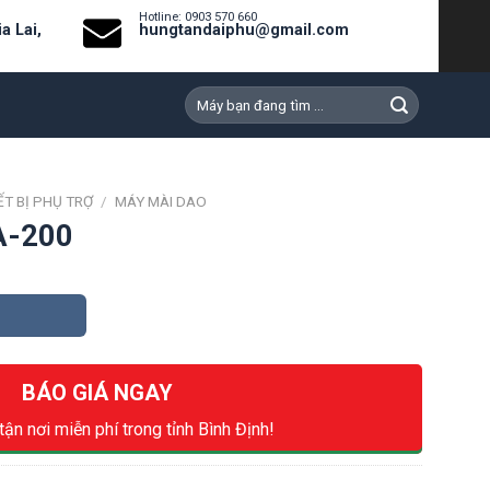
Hotline: 0903 570 660
a Lai,
hungtandaiphu@gmail.com
Search
for:
ẾT BỊ PHỤ TRỢ
/
MÁY MÀI DAO
A-200
BÁO GIÁ NGAY
tận nơi miễn phí trong tỉnh Bình Định!