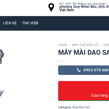
417 - 419 - 421 đường Lạc Long Quân
phường Quy Nhơn Bắc, tỉnh Gi
Việt Nam
LIÊN HỆ
THƯ VIỆN
HOME
/
MÁY CHẾ BIẾN GỖ
/
THI
MÁY MÀI DAO S
0903.570.660
Giao hàng 
Category:
Máy Mài Dao