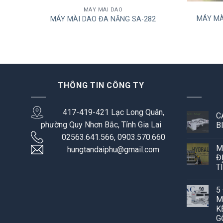
MÁY MÀI DAO
MÁY MÀ
MÁY MÀI DAO ĐA NĂNG SA-282
THÔNG TIN CÔNG TY
417-419-421 Lạc Long Quân,
C
phường Quy Nhơn Bắc, Tỉnh Gia Lai
B
02563.641.566, 0903.570.660
M
hungtandaiphu@gmail.com
Đ
T
5
M
K
G