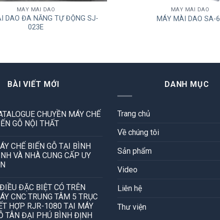
MÁY MÀI DAO
MÁY MÀI DAO
I DAO ĐA NĂNG TỰ ĐỘNG SJ-
MÁY MÀI DAO SA-6
023E
BÀI VIẾT MỚI
DANH MỤC
Trang chủ
ATALOGUE CHUYỀN MÁY CHẾ
IẾN GỖ NỘI THẤT
Về chúng tôi
ÁY CHẾ BIẾN GỖ TẠI BÌNH
Sản phẩm
ỊNH VÀ NHÀ CUNG CẤP UY
ÍN
Video
 ĐIỀU ĐẶC BIỆT CÓ TRÊN
Liên hệ
ÁY CNC TRUNG TÂM 5 TRỤC
ẾT HỢP RJR-1080 TẠI MÁY
Thư viện
Ỗ TÂN ĐẠI PHÚ BÌNH ĐỊNH