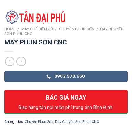
HOME
/
MÁY CHẾ BIẾN GỖ
/
CHUYỀN PHUN SƠN
/
DÂY CHUYỀN
SƠN PHUN CNC
MÁY PHUN SƠN CNC
0903.570.660
BÁO GIÁ NGAY
Giao hàng tận nơi miễn phí trong tỉnh Bình Định!
Categories:
Chuyền Phun Sơn
,
Dây Chuyền Sơn Phun CNC