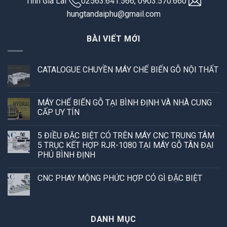
Tỉnh Gia Lai
02563.641.566, 0903.570.660
hungtandaiphu@gmail.com
BÀI VIẾT MỚI
CATALOGUE CHUYỀN MÁY CHẾ BIẾN GỖ NỘI THẤT
MÁY CHẾ BIẾN GỖ TẠI BÌNH ĐỊNH VÀ NHÀ CUNG
CẤP UY TÍN
5 ĐIỀU ĐẶC BIỆT CÓ TRÊN MÁY CNC TRUNG TÂM
5 TRỤC KẾT HỢP RJR-1080 TẠI MÁY GỖ TÂN ĐẠI
PHÚ BÌNH ĐỊNH
CNC PHAY MỘNG PHỨC HỢP CÓ GÌ ĐẶC BIỆT
DANH MỤC