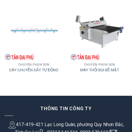
CHUYỀN PHUN SƠN
CHUYỀN PHUN SƠN
DÂY CHUYỀN SẤY TỰ ĐỘNG
MÁY THỔI BỤI BỀ MẶT
THÔNG TIN CÔNG TY
417-419-421 Lạc Long Quân, phường Quy Nhơn Bắc,