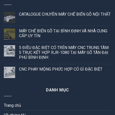
CATALOGUE CHUYỀN MÁY CHẾ BIẾN GỖ NỘI THẤT
MÁY CHẾ BIẾN GỖ TẠI BÌNH ĐỊNH VÀ NHÀ CUNG
CẤP UY TÍN
5 ĐIỀU ĐẶC BIỆT CÓ TRÊN MÁY CNC TRUNG TÂM
5 TRỤC KẾT HỢP RJR-1080 TẠI MÁY GỖ TÂN ĐẠI
PHÚ BÌNH ĐỊNH
CNC PHAY MỘNG PHỨC HỢP CÓ GÌ ĐẶC BIỆT
DANH MỤC
Trang chủ