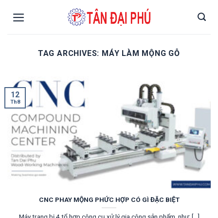
Skip
to
content
TAG ARCHIVES:
MÁY LÀM MỘNG GỖ
12
Th8
CNC PHAY MỘNG PHỨC HỢP CÓ GÌ ĐẶC BIỆT
Máy trang bị 4 tổ hợp công cụ xử lý gia công sản phẩm, như: [...]