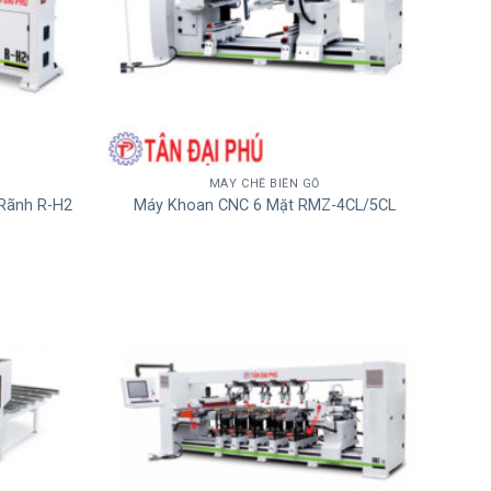
MÁY CHẾ BIẾN GỖ
Rãnh R-H2
Máy Khoan CNC 6 Mặt RMZ-4CL/5CL