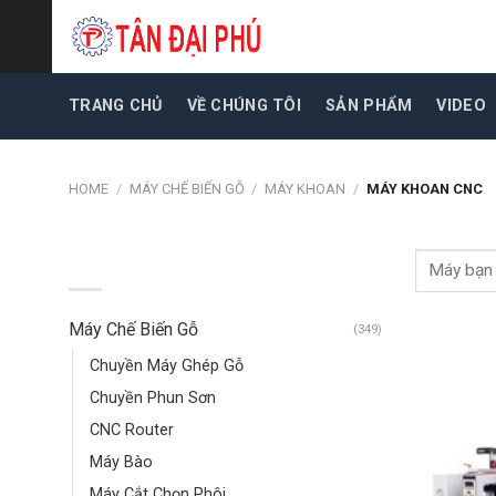
Skip
to
content
TRANG CHỦ
VỀ CHÚNG TÔI
SẢN PHẨM
VIDEO
HOME
/
MÁY CHẾ BIẾN GỖ
/
MÁY KHOAN
/
MÁY KHOAN CNC
Search
DANH MỤC SẢN PHẨM
for:
Máy Chế Biến Gỗ
(349)
Chuyền Máy Ghép Gỗ
Chuyền Phun Sơn
CNC Router
Máy Bào
Máy Cắt Chọn Phôi