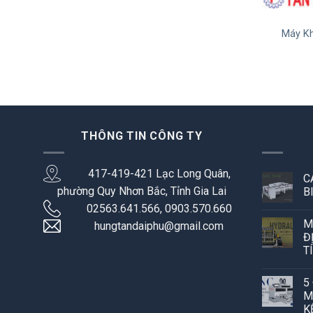
Máy K
THÔNG TIN CÔNG TY
417-419-421 Lạc Long Quân,
C
phường Quy Nhơn Bắc, Tỉnh Gia Lai
B
02563.641.566, 0903.570.660
M
hungtandaiphu@gmail.com
Đ
T
5
M
K