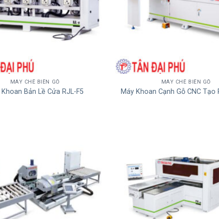
MÁY CHẾ BIẾN GỖ
MÁY CHẾ BIẾN GỖ
 Khoan Bản Lề Cửa RJL-F5
Máy Khoan Cạnh Gỗ CNC Tạo 