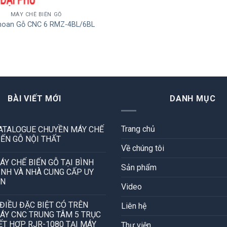
MÁY CHẾ BIẾN GỖ
hoan Gỗ CNC 6 RMZ-4BL/6BL
BÀI VIẾT MỚI
DANH MỤC
Trang chủ
ATALOGUE CHUYỀN MÁY CHẾ
IẾN GỖ NỘI THẤT
Về chúng tôi
ÁY CHẾ BIẾN GỖ TẠI BÌNH
Sản phẩm
ỊNH VÀ NHÀ CUNG CẤP UY
ÍN
Video
 ĐIỀU ĐẶC BIỆT CÓ TRÊN
Liên hệ
ÁY CNC TRUNG TÂM 5 TRỤC
ẾT HỢP RJR-1080 TẠI MÁY
Thư viện