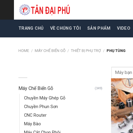
Skip
to
content
TRANG CHỦ
VỀ CHÚNG TÔI
SẢN PHẨM
VIDEO
HOME
/
MÁY CHẾ BIẾN GỖ
/
THIẾT BỊ PHỤ TRỢ
/
PHỤ TÙNG
Search
DANH MỤC SẢN PHẨM
for:
Máy Chế Biến Gỗ
(349)
Chuyền Máy Ghép Gỗ
Chuyền Phun Sơn
CNC Router
Máy Bào
Máy Cắt Chọn Phôi