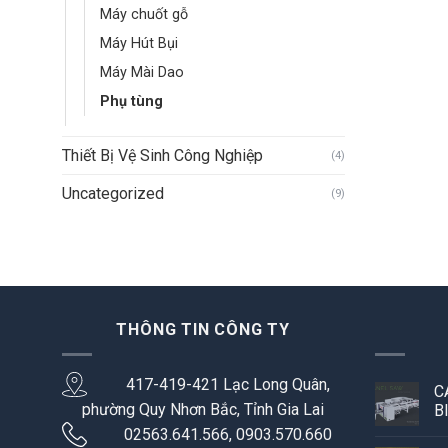
Máy chuốt gỗ
Máy Hút Bụi
Máy Mài Dao
Phụ tùng
Thiết Bị Vệ Sinh Công Nghiệp
(4)
Uncategorized
(9)
THÔNG TIN CÔNG TY
417-419-421 Lạc Long Quân,
C
phường Quy Nhơn Bắc, Tỉnh Gia Lai
B
02563.641.566, 0903.570.660