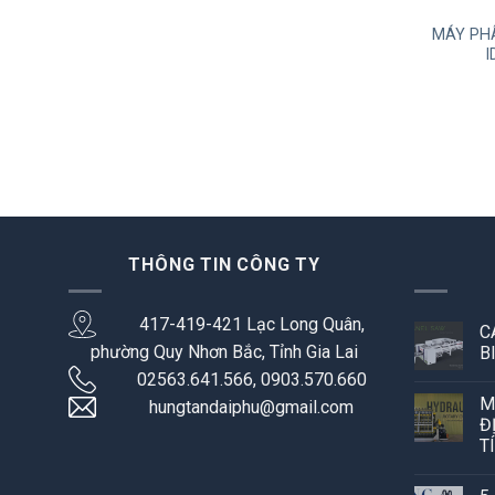
MÁY PH
I
THÔNG TIN CÔNG TY
417-419-421 Lạc Long Quân,
C
phường Quy Nhơn Bắc, Tỉnh Gia Lai
B
02563.641.566, 0903.570.660
M
hungtandaiphu@gmail.com
Đ
T