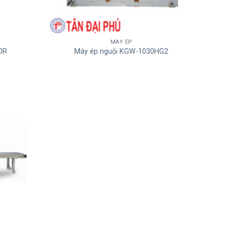
MÁY ÉP
0R
Máy ép nguội KGW-1030HG2