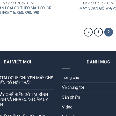
MÁY CẮT CHỌN PHÔI
MÁY CẮT CHỌN PHÔI
ÂN LOẠI GỖ THEO MÀU COLOR
MÁY SCAN GỖ W-GP
D IE05/15/S60/S90/D90
1
2
BÀI VIẾT MỚI
DANH MỤC
Trang chủ
ATALOGUE CHUYỀN MÁY CHẾ
IẾN GỖ NỘI THẤT
Về chúng tôi
ÁY CHẾ BIẾN GỖ TẠI BÌNH
Sản phẩm
ỊNH VÀ NHÀ CUNG CẤP UY
ÍN
Video