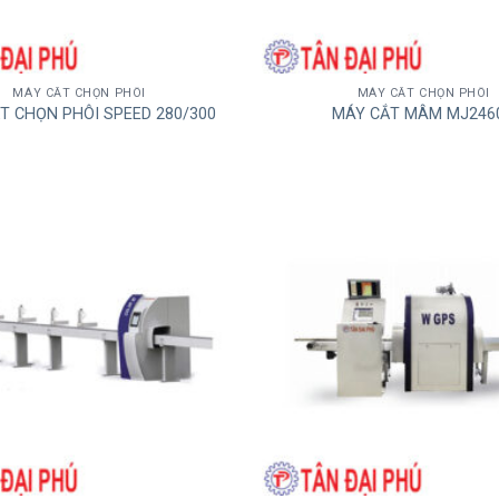
MÁY CẮT CHỌN PHÔI
MÁY CẮT CHỌN PHÔI
T CHỌN PHÔI SPEED 280/300
MÁY CẮT MÂM MJ246