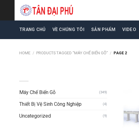
Skip
to
content
TRANG CHỦ
VỀ CHÚNG TÔI
SẢN PHẨM
VIDEO
HOME
/
PRODUCTS TAGGED “MÁY CHẾ BIẾN GỖ”
/
PAGE 2
DANH MỤC SẢN PHẨM
Máy Chế Biến Gỗ
(349)
Thiết Bị Vệ Sinh Công Nghiệp
(4)
Uncategorized
(9)